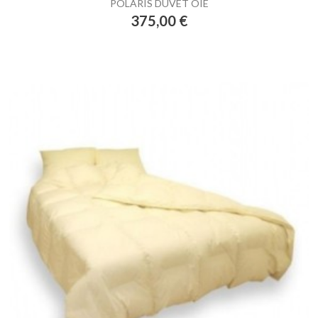
POLARIS DUVET OIE
Prix
375,00 €