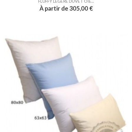
FLUFFY LEGERE DUVET OIE...
Prix
À partir de 305,00 €