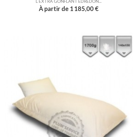
L EXTRA GONFLANT EDREDON...
Prix
À partir de 1 185,00 €