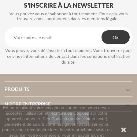
S'INSCRIRE À LA NEWSLETTER
Vous pouvez vous désabonner à tout moment. Pour cela, vous
trouverez nos coordonnées dans les mentions légales.
Vous pouvez vous désinscrire à tout moment. Vous trouverez pour
cela nos informations de contact dans les conditions d'utilisation
du site.
PRODUITS

NOTRE ENTREPRISE

En poursuivant votre navigation sur ce site, vous devez
accepter l’utilisation et l'écriture de Cookies sur votre
Facebook
YouTube
Instagram
appareil connecté. Ces Cookies (petits fichiers texte)
permettent de suivre votre navigation, actualiser votre
panier, vous reconnaitre lors de votre prochaine visite et
sécuriser votre connexion. Pour en savoir plus et