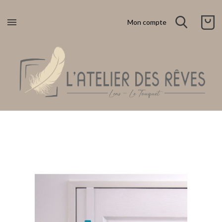

Mon compte