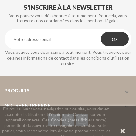
S'INSCRIRE À LA NEWSLETTER
Vous pouvez vous désabonner à tout moment. Pour cela, vous
trouverez nos coordonnées dans les mentions légales.
Vous pouvez vous désinscrire à tout moment. Vous trouverez pour
cela nos informations de contact dans les conditions d'utilisation
du site.
PRODUITS

NOTRE ENTREPRISE

En poursuivant votre navigation sur ce site, vous devez
accepter l’utilisation et l'écriture de Cookies sur votre
Facebook
YouTube
Instagram
appareil connecté. Ces Cookies (petits fichiers texte)
permettent de suivre votre navigation, actualiser votre
panier, vous reconnaitre lors de votre prochaine visite et