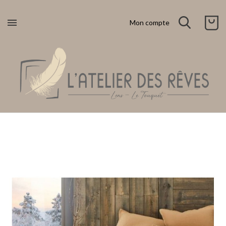

Mon compte