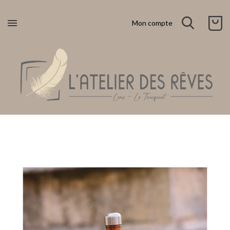

Mon compte