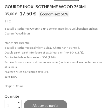
GOURDE INOX ISOTHERME WOOD 750ML
17,50 €
35,00 €
Économisez 50%
TTC
Bouteille isotherme Qwetch d'une contenance de 750ml, bouchon en inox.
Couleur Wood Brun.
étanchéité garantie.
Bouteille isotherme : maintient 12h au Chaud / 24h au Froid.
Double paroi : paroi intérieure et extérieure en inox 304 (18/8).
Extrémité du bouchon en inox 304 (18/8).
Paroi intérieure sans revêtement ni vernis (contrairement aux contenants en
aluminium).
N'altère ni les goûts ni les saveurs.
Sans BPA.
Origine : Chine
Quantité
Ajouter au panier