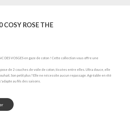
70 COSY ROSE THE
C DES VOSGES en gaze de coton ! Cette collection vous offre une
ose de 2 couches de voile de coton, tissées entre elles. Ultra douce, elle
souhait. Son petit plus ? Elle ne nécessite aucun repassage. Agréable en été
adapte au fils des saisons.
er