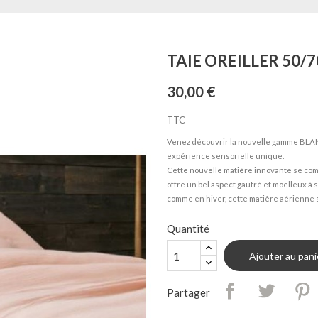
TAIE OREILLER 50/
30,00 €
TTC
Venez découvrir la nouvelle gamme BLAN
expérience sensorielle unique.
Cette nouvelle matière innovante se comp
offre un bel aspect gaufré et moelleux à 
comme en hiver, cette matière aérienne s'
Quantité
Ajouter au pani
Partager