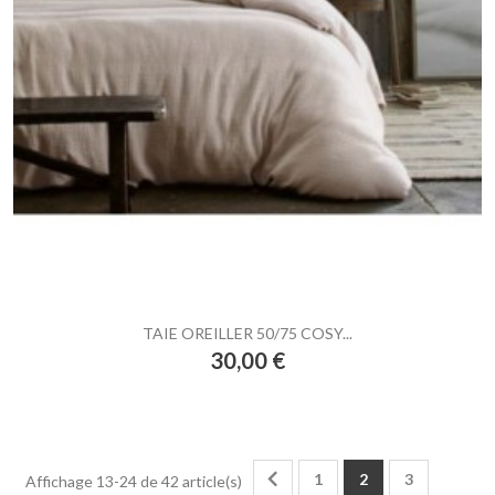
TAIE OREILLER 50/75 COSY...
Prix
30,00 €

1
2
3
Affichage 13-24 de 42 article(s)