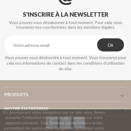
S'INSCRIRE À LA NEWSLETTER
Vous pouvez vous désabonner à tout moment. Pour cela, vous
trouverez nos coordonnées dans les mentions légales.
Vous pouvez vous désinscrire à tout moment. Vous trouverez pour
cela nos informations de contact dans les conditions d'utilisation
du site.
PRODUITS

NOTRE ENTREPRISE

En poursuivant votre navigation sur ce site, vous devez
accepter l’utilisation et l'écriture de Cookies sur votre
Facebook
YouTube
Instagram
appareil connecté. Ces Cookies (petits fichiers texte)
permettent de suivre votre navigation, actualiser votre