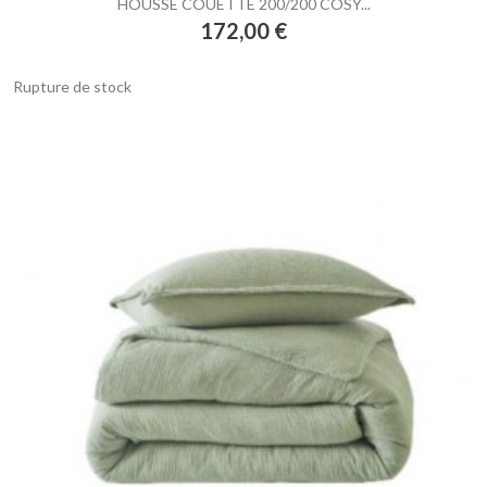
HOUSSE COUETTE 200/200 COSY...
Prix
172,00 €
Rupture de stock