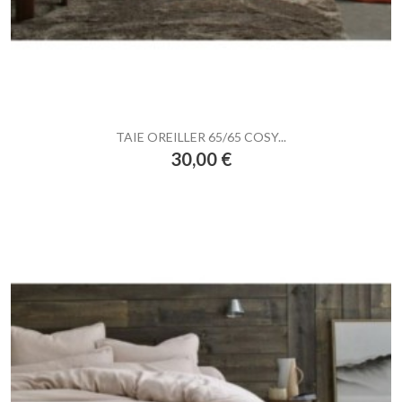
TAIE OREILLER 65/65 COSY...
Prix
30,00 €