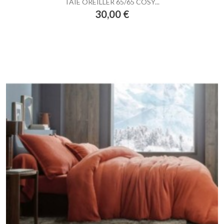
TAIE OREILLER 65/65 COSY...
Prix
30,00 €