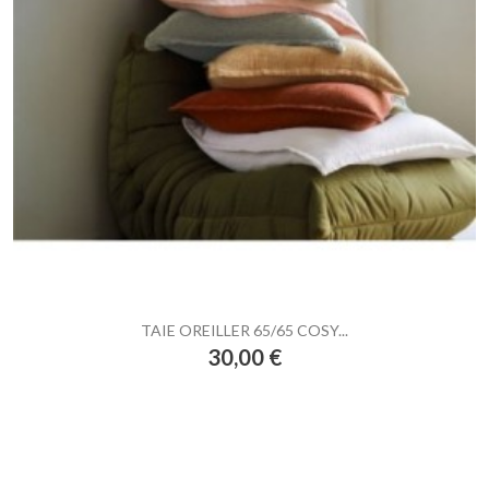
TAIE OREILLER 65/65 COSY...
Prix
30,00 €