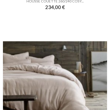
HOUSSE COUETTE 260/240 COSY...
Prix
234,00 €